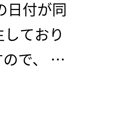
の日付が同
生しており
ので、 ご
をご確認い
し申し訳ご