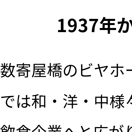
1937
創業1
数寄屋橋のビヤホ
食と人を
では和・洋・中様
飲食企業へと広が