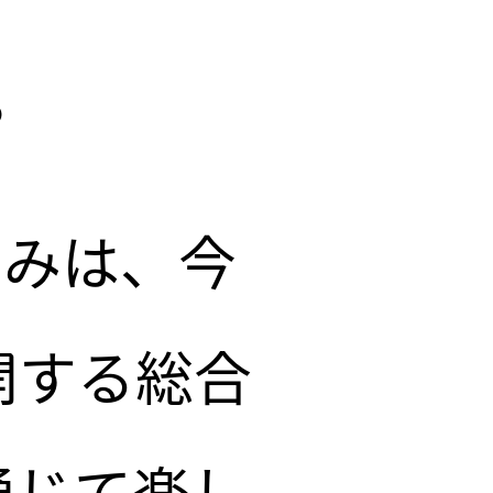
。
、
歩みは、今
顔へ
開する総合
通じて楽し