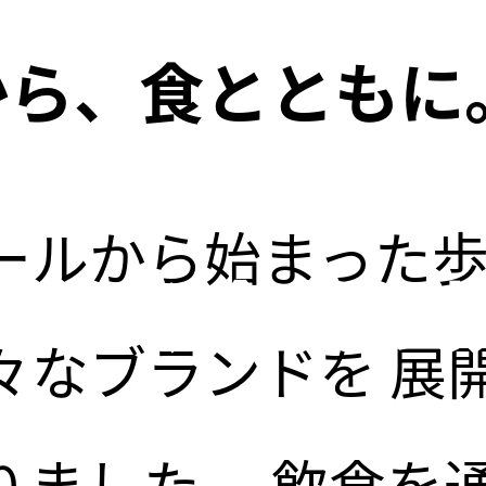
年から、食とともに
00年に向けて
ールから始まった
つなぐ企業の
々なブランドを
展
りました。
飲食を