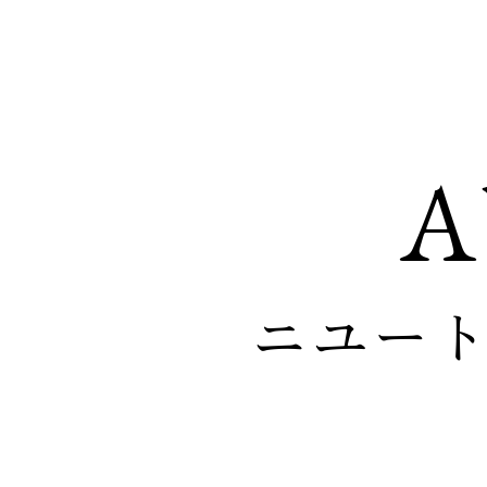
A
ニユー