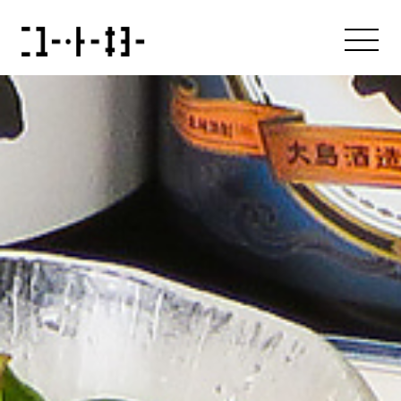
About us
アバウト
Our Brands
ブランド
News & Press Release
ニュース
Recruit