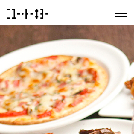
About us
アバウト
Our Brands
ブランド
News & Press Release
ニュース
Recruit