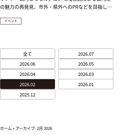
の魅力の再発見、市外・県外へのPRなどを目指して
取り組んでいる地域ブランドです。認証には「白
イベント
金・金・銀」の階層が設定され、特に最上位の認証
となる「白金認証」の商品は、白河市民自らが、是
非食してほしい白河市発の逸品として投票した結果
から商品となります。 【ニユートーキヨー×白河し
全て
2026.07
ろもの】市民に親しま
2026.06
2026.05
2026.04
2026.03
2026.02
2026.01
2025.12
ホーム
»
アーカイブ: 2月 2026