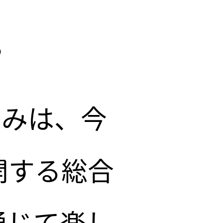
。
、
歩みは、今
顔へ
開する総合
通じて楽し