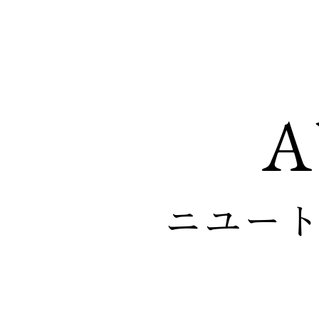
A
ニユー