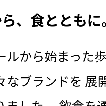
年から、食とともに
00年に向けて
ールから始まった
つなぐ企業の
々なブランドを
展
りました。
飲食を