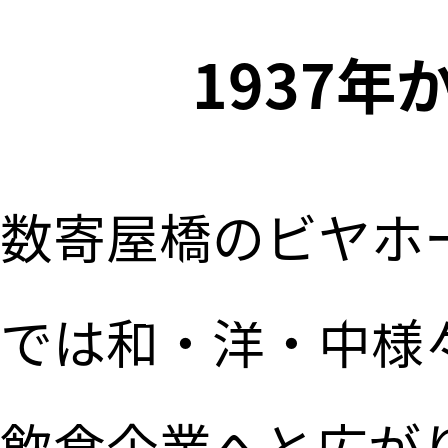
1937
創業1
数寄屋橋のビヤホ
食と人を
では和・洋・中様
飲食企業へと広が